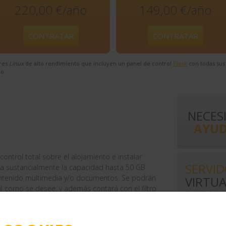
220,00 €/año
149,00 €/año
CONTRATAR
CONTRATAR
ores
Linux
de alto rendimiento que incluyen un panel de control
Plesk
con todas sus 
do
NECES
AYUD
control total sobre el alojamiento e instalar
SERVI
lia sustancialmente la capacidad hasta 50 GB
ontenido multimedia y/o documentos. Se podrán
VIRTUA
l como se desee, y además contará con el filtro
DEDIC
sonalizado en el soporte que Itemvirtual ha
s técnicas
Para aquello
clientes que
necesiten m