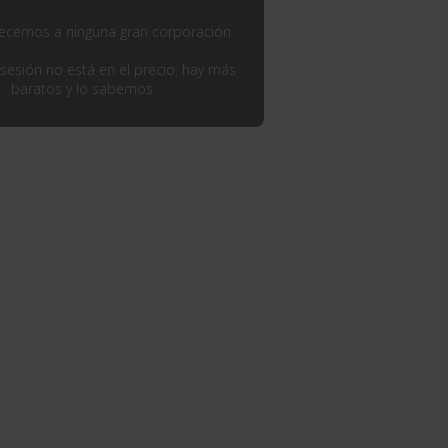
ecemos a ninguna gran corporación
sesión no está en el precio: hay más
baratos y lo sabemos