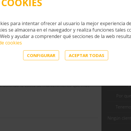
 COOKIES
prestaciones
el
hosting
hab
kies para intentar ofrecer al usuario la mejor experiencia de
ADMINISTRADO
10
ies se almacena en el navegador y realiza funciones tales 
 Web y ayudar a comprender qué secciones de la web result
 de cookies
 nivel de seguridad y el mayor rendimiento
Ofrecemos
 aliado, manteniendo tu servidor al día y
CONFIGURAR
ACEPTAR TODAS
cidencia. Además te ayudaremos a escoger el
s junto a nuestros centros de datos de
arencia, donde el coste del servidor dedicado
Ap
, añadiendo la cuota de mantenimiento que más
Por qu
Tenemos
Ningún clie