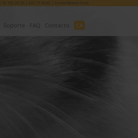
 |
93 792 20 36
|
633 77 09 82
|
contact@item.host
Soporte
FAQ
Contacto
CA