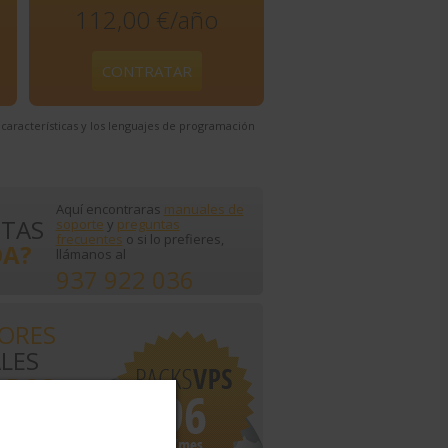
112,00 €/año
CONTRATAR
características y los lenguajes de programación
Aquí encontraras
manuales de
ITAS
soporte
y
preguntas
frecuentes
o si lo prefieres,
A?
llámanos al
937 922 036
DORES
LES
ADOS
s
ás