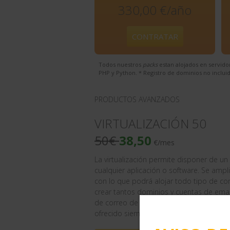
330,00 €/año
CONTRATAR
Todos nuestros
packs
estan alojados en servid
PHP y Python. * Registro de dominios no inclui
PRODUCTOS AVANZADOS
VIRTUALIZACIÓN 50
50€
38,50
€/mes
La virtualización permite disponer de un 
cualquier aplicación o software. Se amp
con lo que podrá alojar todo tipo de c
crear tantos dominios y cuentas de emai
de correo de
Spamexperts
y el trato per
ofrecido siempre.
Mostrar característica