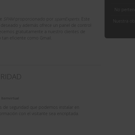
No perten
de
SPAM
proporcionado por
spamExperts
. Este
Nuestra ob
no deseado y además ofrece un panel de control
ecemos gratuitamente a nuestro clientes de
o tan eficiente como Gmail.
URIDAD
 Itemvirtual
s de seguridad que podemos instalar en
ormación con el visitante sea encriptada.