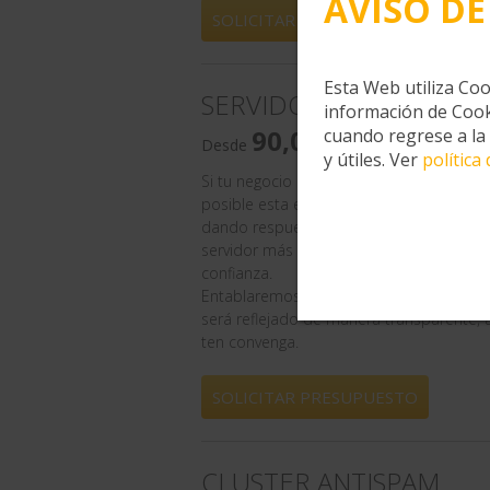
AVISO DE
SOLICITAR PRESUPUESTO
Esta Web utiliza Coo
SERVIDOR DEDICADO 
información de Cook
90,00
cuando regrese a la
Desde
€/mes
y útiles. Ver
política
Si tu negocio o empresa necesita un alto
posible esta es tu modalidad. Seremos tu
dando respuesta humana a cualquier in
servidor más adecuado a tus necesidade
confianza.
Entablaremos un trato de máxima transp
será reflejado de manera transparente
ten convenga.
SOLICITAR PRESUPUESTO
CLUSTER ANTISPAM